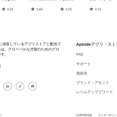
4.25
3.88
4.55
4.15
急速に成長しているアプリストアと配信プ
Aptoideアプリ・スト
ちは、グローバルな才能のためのグロ
です。
FAQ
サポート
連絡先
ブランド・アセット
レベルアップリワード
ed
法律関連情報
クッキーポリシ