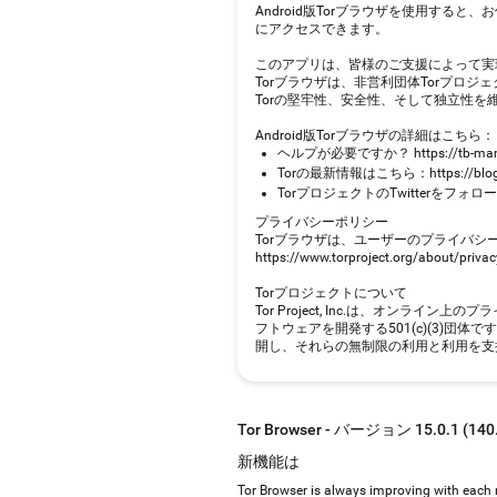
Android版Torブラウザを使用す
にアクセスできます。
このアプリは、皆様のご支援によって実
Torブラウザは、非営利団体Torプロ
Torの堅牢性、安全性、そして独立性を維持すること
Android版Torブラウザの詳細はこちら：
ヘルプが必要ですか？ https://tb-manua
Torの最新情報はこちら：https://blog.to
TorプロジェクトのTwitterをフォロー：https
プライバシーポリシー
Torブラウザは、ユーザーのプライバ
https://www.torproject.org/about/
Torプロジェクトについて
Tor Project, Inc.は、オン
フトウェアを開発する501(c)(3)団
開し、それらの無制限の利用と利用を支
Tor Browser - バージョン 15.0.1 (140.
新機能は
Tor Browser is always improving with each n