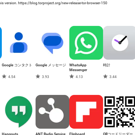
s version. https://blog.torproject.org/new-release-tor-browser-150
Google コンタクト
Google メッセージ
WhatsApp
時計
Messenger
4.54
3.93
4.13
3.44
Hangouts
ANT Radio Service
Flipboard
QRコードリーダー