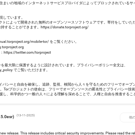
ると、お住まいの地域のインターネットサービスプロバイダによってブロックされているサ
現しています。
ジェクトによって開発された無料のオープンソースソフトウェアです。寄付をしていた
ができます。https://donate.torproject.org/
l.torproject.org/mobile-tor/ をご覧ください。
rproject.org
://twitter.com/torproject
シーを最大限に保護するように設計されています。プライバシーポリシー全文は、
privacy_policy でご覧いただけます。
ライン上のプライバシーと自由を確保し、追跡、監視、検閲から人々を守るためのフリーでオー
体です。Torプロジェクトの使命は、フリーでオープンソースの匿名性とプライバシー技
援し、科学的かつ一般の人々による理解を深めることで、人権と自由を推進するこ
(
13-11-2025
)
5.0esr)
他
ew release. This release includes critical security improvements. Please read the re