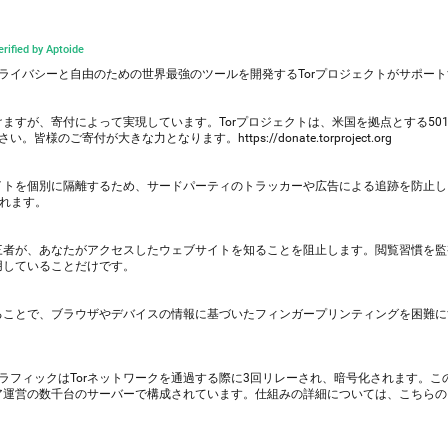
verified by Aptoide
インプライバシーと自由のための世界最強のツールを開発するTorプロジェクトがサポー
ますが、寄付によって実現しています。Torプロジェクトは、米国を拠点とする501(c
のご寄付が大きな力となります。https://donate.torproject.org
サイトを個別に隔離するため、サードパーティのトラッカーや広告による追跡を防止
されます。
第三者が、あなたがアクセスしたウェブサイトを知ることを阻止します。閲覧習慣を
用していることだけです。
せることで、ブラウザやデバイスの情報に基づいたフィンガープリンティングを困難
と、トラフィックはTorネットワークを通過する際に3回リレーされ、暗号化されます。
ィア運営の数千台のサーバーで構成されています。仕組みの詳細については、こちら