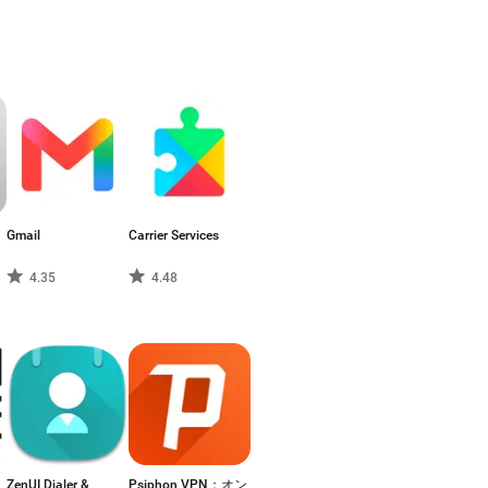
Gmail
Carrier Services
4.35
4.48
ZenUI Dialer &
Psiphon VPN：オン