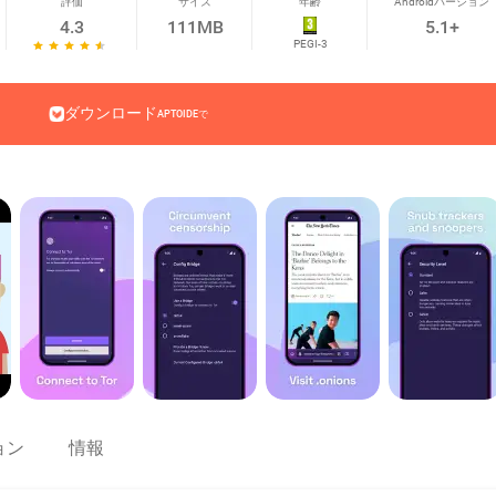
評価
サイズ
年齢
Androidバージョン
4.3
111MB
5.1+
PEGI-3
ダウンロード
APTOIDEで
ョン
情報