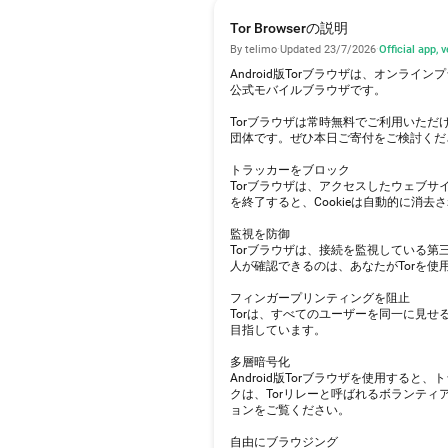
Tor Browserの説明
By telimo
·
Updated 23/7/2026
·
Official app, 
Android版Torブラウザは、オンラ
公式モバイルブラウザです。
Torブラウザは常時無料でご利用いただけ
団体です。ぜひ本日ご寄付をご検討ください。皆様
トラッカーをブロック
Torブラウザは、アクセスしたウェブ
を終了すると、Cookieは自動的に消去
監視を防御
Torブラウザは、接続を監視している
人が確認できるのは、あなたがTorを使
フィンガープリンティングを阻止
Torは、すべてのユーザーを同一に見
目指しています。
多層暗号化
Android版Torブラウザを使用する
クは、Torリレーと呼ばれるボランテ
ョンをご覧ください。
自由にブラウジング