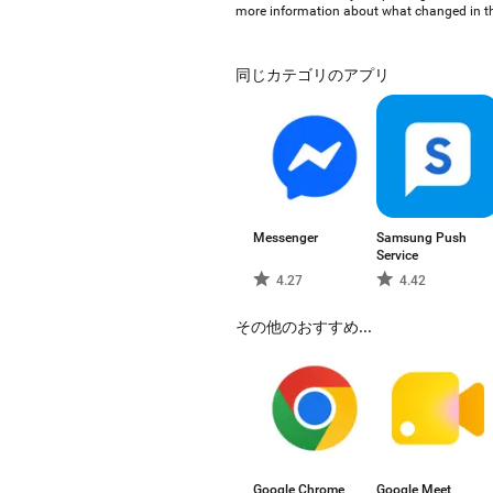
more information about what changed in thi
同じカテゴリのアプリ
Messenger
Samsung Push
Service
4.27
4.42
その他のおすすめ...
Google Chrome
Google Meet