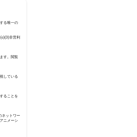
トする唯一の
)(3)非営利
します。閲覧
監視している
にすることを
このネットワー
のアニメーシ