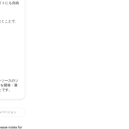
イトにも自由
だくことで、
プンソースのソ
術を開発・展
とです。
のバージョン
lease notes for